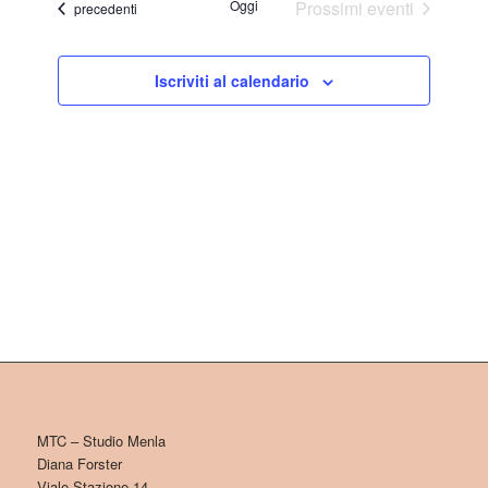
Oggi
Prossimi eventi
Eventi
precedenti
Iscriviti al calendario
MTC – Studio Menla
Diana Forster
Viale Stazione 14