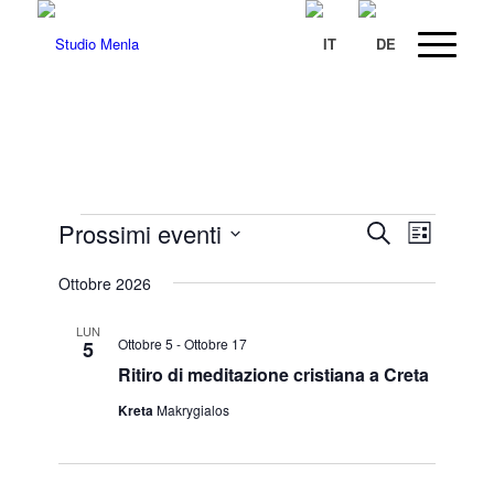
Eventi
Eventi
Evento
Prossimi eventi
Cerca
Lista
Viste
Ricerca
Seleziona
Navigaz
Ottobre 2026
la
e
data.
viste
LUN
Ottobre 5
-
Ottobre 17
5
Navigazi
Ritiro di meditazione cristiana a Creta
Kreta
Makrygialos